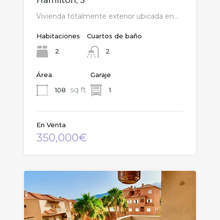
Hamilton, 3
Vivienda totalmente exterior ubicada en…
Habitaciones
Cuartos de baño
2
2
Área
Garaje
sq ft
108
1
En Venta
350,000€