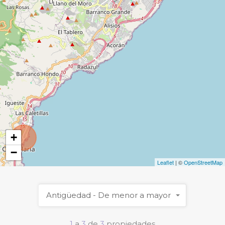
+
−
Leaflet
| ©
OpenStreetMap
Antigüedad - De menor a mayor
1
a
3
de
3
propiedades