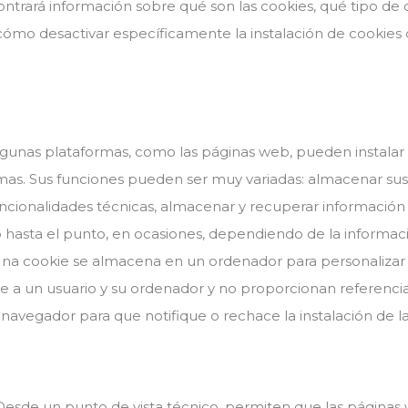
ontrará información sobre qué son las cookies, qué tipo de 
cómo desactivar específicamente la instalación de cookies
gunas plataformas, como las páginas web, pueden instalar
smas. Sus funciones pueden ser muy variadas: almacenar sus
 funcionalidades técnicas, almacenar y recuperar informació
o hasta el punto, en ocasiones, dependiendo de la informa
Una cookie se almacena en un ordenador para personalizar y
te a un usuario y su ordenador y no proporcionan referenc
u navegador para que notifique o rechace la instalación de la
. Desde un punto de vista técnico, permiten que las página