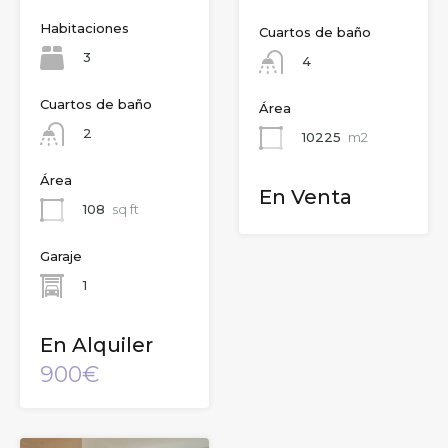
Habitaciones
Cuartos de baño
3
4
Cuartos de baño
Área
2
10225
m2
Área
En Venta
108
sq ft
Garaje
1
En Alquiler
900€