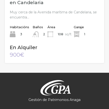
en Candelaria
Muy cerca de la Avenida marítima de Candelaria, se
encuentra…
Habitacións
Baños
Área
Garaje
3
108
sq ft
1
2
En Alquiler
900€
Gestión de Patrimonios Anaga