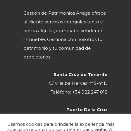
Gestión de Patrimonios Anaga ofrece
al cliente servicios integrales tanto si
desea alquilar, comprar o vender un
inmueble. Gestiona con nosotros tu
patrimonio y tu comunidad de
propietarios.
Santa Cruz de Tenerife
C/ Villalba Hervás nº 5-4º D
Teléfono: +34 922 247 018
Puerto De la Cruz
Av Marqués Villanueva del Prado
Usamos cookies para brindarle la experiencia más
C.C. La Cúpula Local 111
adecuada recordando sus preferencias y visitas. Al