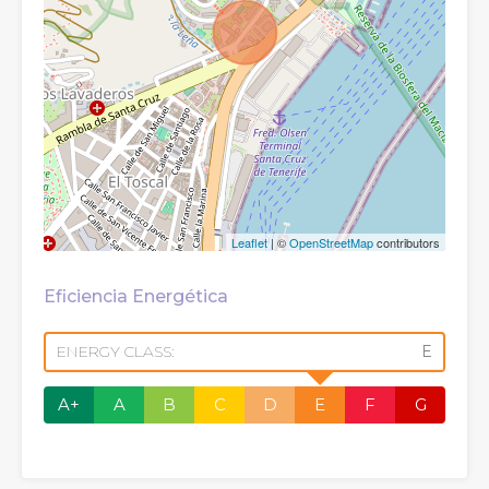
Leaflet
| ©
OpenStreetMap
contributors
Eficiencia Energética
ENERGY CLASS:
E
A+
A
B
C
D
E
F
G