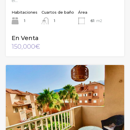
el…
Habitaciones
Cuartos de baño
Área
1
61
m2
1
En Venta
150,000€