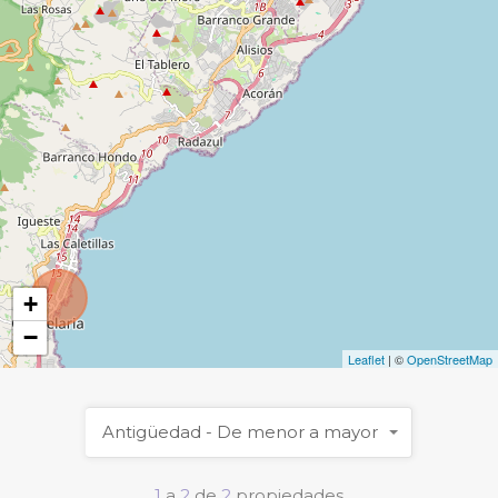
+
−
Leaflet
| ©
OpenStreetMap
Antigüedad - De menor a mayor
1
a
2
de
2
propiedades