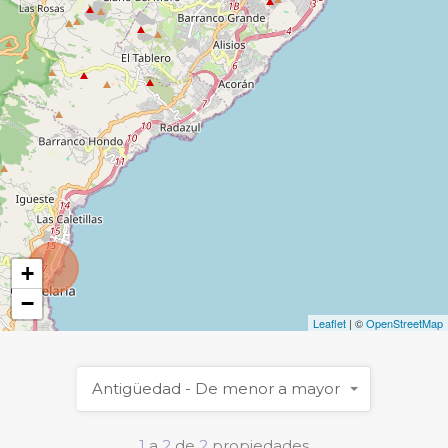
+
−
Leaflet
| ©
OpenStreetMap
Antigüedad - De menor a mayor
1
a
2
de
2
propiedades