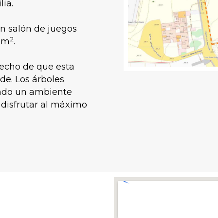
ia.
n salón de juegos
2
5 m
.
echo de que esta
de. Los árboles
ando un ambiente
 disfrutar al máximo