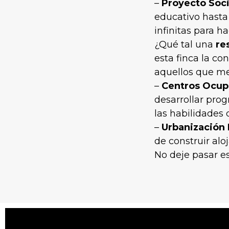
–
Proyecto Soci
educativo hasta
infinitas para h
¿Qué tal una
re
esta finca la co
aquellos que me
–
Centros Ocup
desarrollar pro
las habilidades 
–
Urbanización 
de construir alo
No deje pasar es