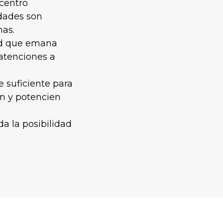
 centro
idades son
nas.
dad que emana
 atenciones a
 suficiente para
n y potencien
a la posibilidad