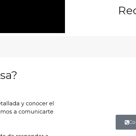
Rec
esa?
allada y conocer el
tamos a comunicarte
.
Co