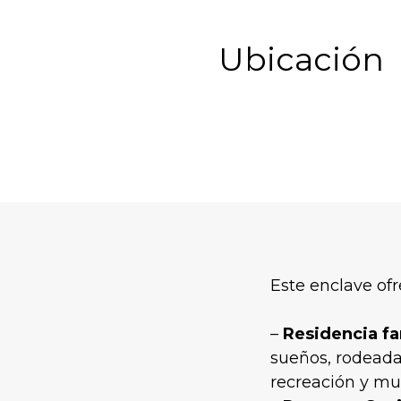
Ubicación
Este enclave ofr
–
R
esidencia fa
sueños, rodeada 
recreación y m